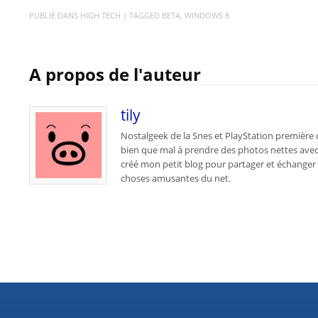
PUBLIÉ DANS
HIGH TECH
| TAGGED
BETA
,
WINDOWS 8
A propos de l'auteur
tily
Nostalgeek de la Snes et PlayStation première
bien que mal à prendre des photos nettes avec
créé mon petit blog pour partager et échanger s
choses amusantes du net.