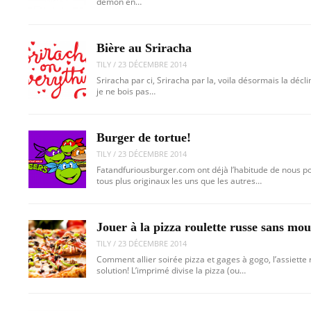
démon en…
Bière au Sriracha
TILY
/
23 DÉCEMBRE 2014
Sriracha par ci, Sriracha par la, voila désormais la déc
je ne bois pas…
Burger de tortue!
TILY
/
23 DÉCEMBRE 2014
Fatandfuriousburger.com ont déjà l’habitude de nous p
tous plus originaux les uns que les autres…
Jouer à la pizza roulette russe sans mou
TILY
/
23 DÉCEMBRE 2014
Comment allier soirée pizza et gages à gogo, l’assiette 
solution! L’imprimé divise la pizza (ou…