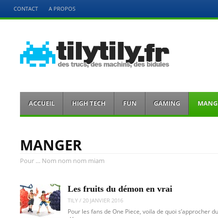
Menu
CONTACT
A PROPOS
Aller
directement
au
contenu
tilytily.fr
des trucs des bidules et des machins
Menu
Aller
ACCUEIL
HIGH TECH
FUN
GAMING
MANG
directement
au
contenu
MANGER
Pour … Nom nom nom miam
Les fruits du démon en vrai
TILY
/
20 JANVIER 2016
Pour les fans de One Piece, voila de quoi s’approcher du