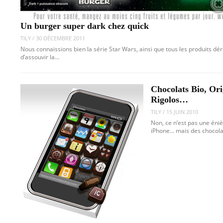
Un burger super dark chez quick
TILY
/
30 DÉCEMBRE 2011
Nous connaissions bien la série Star Wars, ainsi que tous les produits dé
d’assouvir la…
Chocolats Bio, Ori
Rigolos…
TILY
/
15 JUIN 2010
Non, ce n’est pas une éni
iPhone… mais des chocolat