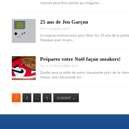
n’aurait peut être jamais pu imaginer…
25 ans de Jeu Garçon
TILY
/
22 AVRIL 2014
Un joyeux anniversaire pour fêter les 25 ans de la peti
l’époque avec le jeu…
Préparez votre Noël façon sneakers!
TILY
/
27 NOVEMBRE 2013
Quelle sera la taille de votre chaussette près de la che
mieux, une chaussette en…
1
2
…
5
SUIVANT
→