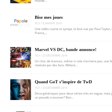
monde…
Bise mes joues
TILY
/
8 JANVIER 2016
Une vidéo courte et sympa, la bise vue par Paul Taylor, 
France,…
Marvel VS DC, bande annonce!
TILY
/
23 DÉCEMBRE 2014
Un choc de licences, même si cela n’arrivera pas, une
réalisée par des fans. Mêlant…
Quand GoT s’inspire de TwD
TILY
/
23 DÉCEMBRE 2014
Deux génériques pour deux séries très en vogue, mais 
un pseudo crossover? Bon…