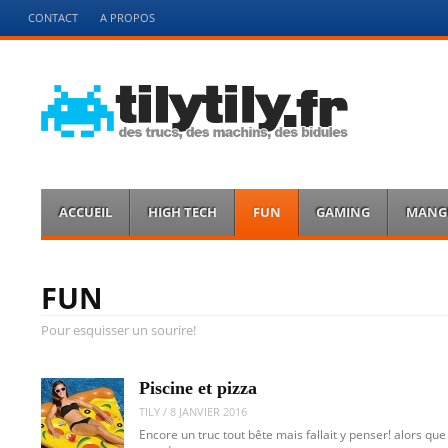
Menu
CONTACT
A PROPOS
Aller
directement
au
contenu
tilytily.fr
des trucs des bidules et des machins
Menu
Aller
ACCUEIL
HIGH TECH
FUN
GAMING
MANG
directement
au
contenu
FUN
Pour esquisser un sourire!
Piscine et pizza
TILY
/
8 JANVIER 2016
Encore un truc tout bête mais fallait y penser! alors que