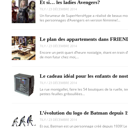
Et si… les ladies Avengers?
TILY
/
23 DÉCEMBRE 2014
Un forumeur de SuperHeroHype a réalisé de beaux mo
les personnages d’Avengers en version féminine!…
Le plan des appartements dans FRIEN
TILY
/
23 DÉCEMBRE 2014
Encore un petit quart d’heure nostalgie, étant en train d
de mon futur chez moi,…
Le cadeau idéal pour les enfants de nos
TILY
/
23 DÉCEMBRE 2014
La rue montgallet, faire les 54 boutiques de la ruelle, t
petites feuilles gribouillées…
L’évolution du logo de Batman depuis 
TILY
/
23 DÉCEMBRE 2014
Et oui, Batman est un personnage créé depuis 1939! Le