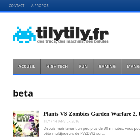
Menu
CONTACT
A PROPOS
Aller
directement
au
contenu
tilytily.fr
des trucs des bidules et des machins
Menu
Aller
ACCUEIL
HIGH TECH
FUN
GAMING
MANG
directement
au
contenu
beta
Plants VS Zombies Garden Warfare 2, b
TILY
/
14 JANVIER 2016
Depuis maintenant un peu plus de 30 minutes, vous pou
bêta multijoueurs de PVZDW2 sur…