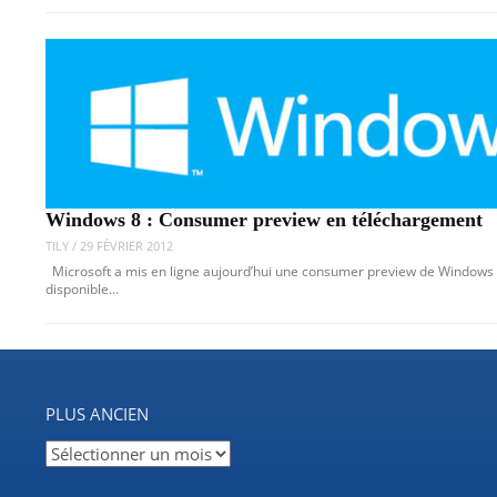
Windows 8 : Consumer preview en téléchargement
TILY
/
29 FÉVRIER 2012
Microsoft a mis en ligne aujourd’hui une consumer preview de Windows 
disponible…
PLUS ANCIEN
Plus
ancien