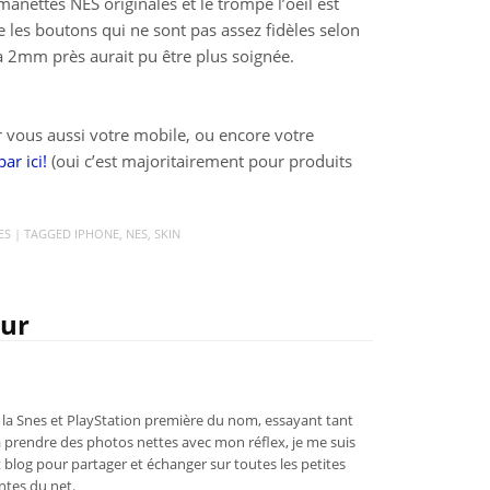
manettes NES originales et le trompe l’oeil est
te les boutons qui ne sont pas assez fidèles selon
à 2mm près aurait pu être plus soignée.
r vous aussi votre mobile, ou encore votre
par ici!
(oui c’est majoritairement pour produits
ES
| TAGGED
IPHONE
,
NES
,
SKIN
eur
la Snes et PlayStation première du nom, essayant tant
 prendre des photos nettes avec mon réflex, je me suis
 blog pour partager et échanger sur toutes les petites
tes du net.