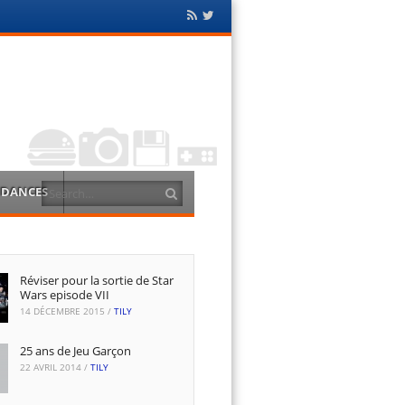
Flux
Twitter
RSS
Search
NDANCES
Réviser pour la sortie de Star
Wars episode VII
14 DÉCEMBRE 2015
/
TILY
25 ans de Jeu Garçon
22 AVRIL 2014
/
TILY