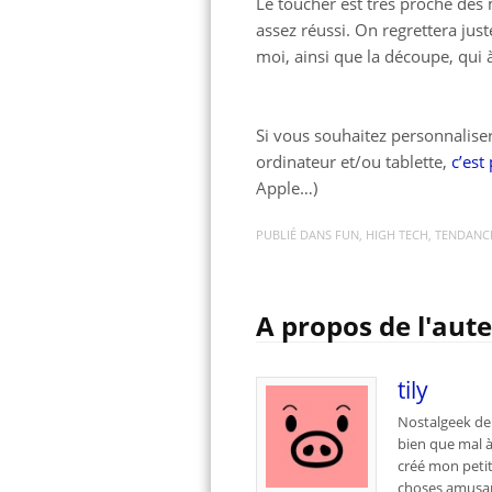
Le toucher est très proche des 
assez réussi. On regrettera jus
moi, ainsi que la découpe, qui 
Si vous souhaitez personnalise
ordinateur et/ou tablette,
c’est 
Apple…)
PUBLIÉ DANS
FUN
,
HIGH TECH
,
TENDANC
A propos de l'aut
tily
Nostalgeek de 
bien que mal à
créé mon petit
choses amusan