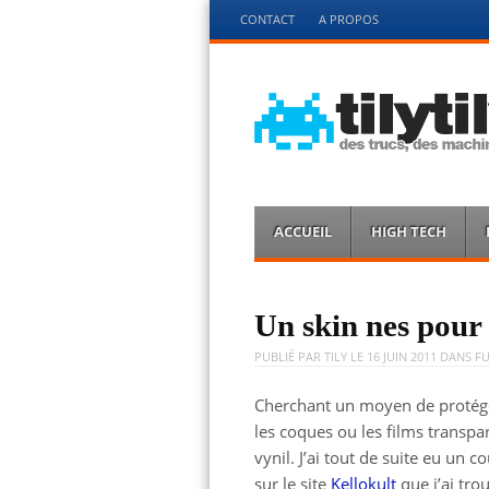
Menu
CONTACT
A PROPOS
Aller
directement
au
contenu
tilytily.fr
des trucs des bidules et des machins
Menu
Aller
ACCUEIL
HIGH TECH
directement
au
contenu
Un skin nes pour
PUBLIÉ PAR
TILY
LE
16 JUIN 2011
DANS
F
Cherchant un moyen de protéger
les coques ou les films transpa
vynil. J’ai tout de suite eu un 
sur le site
Kellokult
que j’ai tro