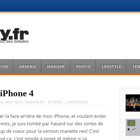
FUN
GAMING
MANGER
PHOTO
LIFESTYLE
TE
 iPhone 4
UN
,
HIGH TECH
,
TENDANCES
| 19 VIEWS |
2 RESPONSES
 la face arrière de mon iPhone, et voulant éviter
rents, je suis tombé par hasard sur des sortes de
coup de coeur pour la version manette nes! C’est
uvé ça, c’est simple à poser et même si sa