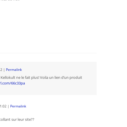
12
|
Permalink
 Kellokult ne le fait plus! Voila un lien d’un produit
url.com/66c33pa
1:02
|
Permalink
ollant sur leur site??