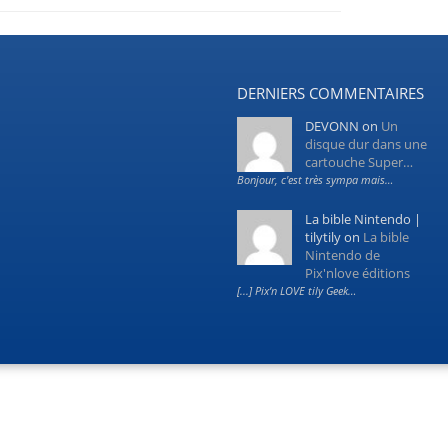
DERNIERS COMMENTAIRES
DEVONN
on
Un
disque dur dans une
cartouche Super…
Bonjour, c'est très sympa mais…
La bible Nintendo |
tilytily
on
La bible
Nintendo de
Pix'nlove éditions
[...] Pix’n LOVE tily Geek…