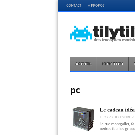
Menu
CONTACT
A PROPOS
Aller
directement
au
contenu
tilytily.fr
des trucs des bidules et des machins
Menu
Aller
ACCUEIL
HIGH TECH
directement
au
contenu
pc
Le cadeau idéal
TILY
/
23 DÉCEMBRE 2
La rue montgallet, fa
petites feuilles gribo