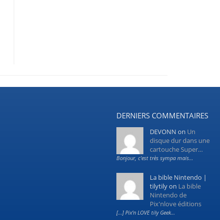
DERNIERS COMMENTAIRES
DEVONN
on
Un
disque dur dans une
cartouche Super…
Bonjour, c'est très sympa mais…
La bible Nintendo |
tilytily
on
La bible
Nintendo de
Pix'nlove éditions
[...] Pix’n LOVE tily Geek…