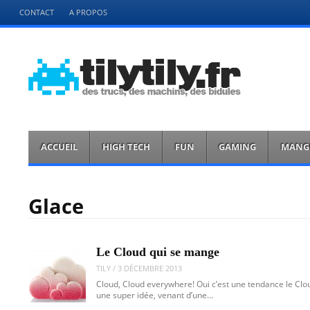
Menu
CONTACT
A PROPOS
Aller
directement
au
contenu
tilytily.fr
des trucs des bidules et des machins
Menu
Aller
ACCUEIL
HIGH TECH
FUN
GAMING
MANG
directement
au
contenu
Glace
Le Cloud qui se mange
TILY
/
3 DÉCEMBRE 2013
Cloud, Cloud everywhere! Oui c’est une tendance le Clo
une super idée, venant d’une…