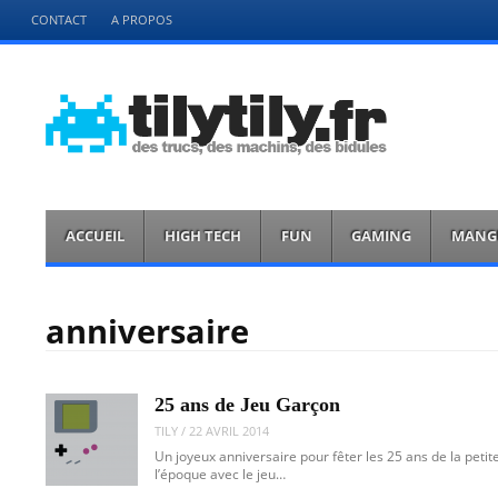
Menu
CONTACT
A PROPOS
Aller
directement
au
contenu
tilytily.fr
des trucs des bidules et des machins
Menu
Aller
ACCUEIL
HIGH TECH
FUN
GAMING
MANG
directement
au
contenu
anniversaire
25 ans de Jeu Garçon
TILY
/
22 AVRIL 2014
Un joyeux anniversaire pour fêter les 25 ans de la peti
l’époque avec le jeu…