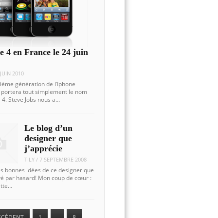
e 4 en France le 24 juin
 JUIN 2010
rième génération de l’Iphone
Il portera tout simplement le nom
 4. Steve Jobs nous a…
Le blog d’un
designer que
j’apprécie
TILY
/
7 SEPTEMBRE 2008
s bonnes idées de ce designer que
uvé par hasard! Mon coup de cœur :
ette…
ÉCÉDENT
1
…
8