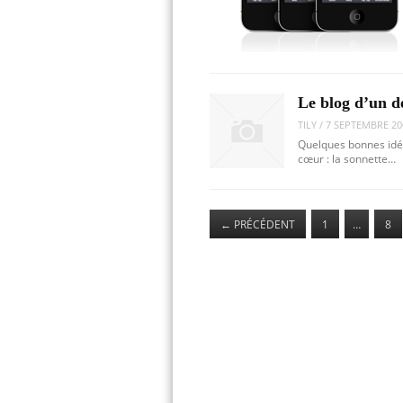
Le blog d’un d
TILY
/
7 SEPTEMBRE 20
Quelques bonnes idée
cœur : la sonnette…
←
PRÉCÉDENT
1
…
8