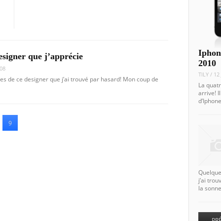
Iphon
esigner que j’apprécie
2010
08
TILY
/
12
s de ce designer que j’ai trouvé par hasard! Mon coup de
La quat
arrive! 
d’Iphone
9
Quelque
j’ai tro
la sonn
←
PR