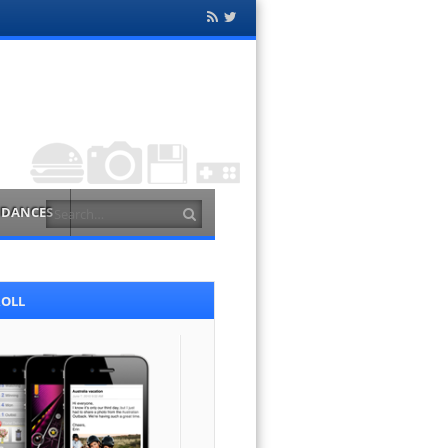
Flux
Twitter
RSS
Search
NDANCES
ROLL